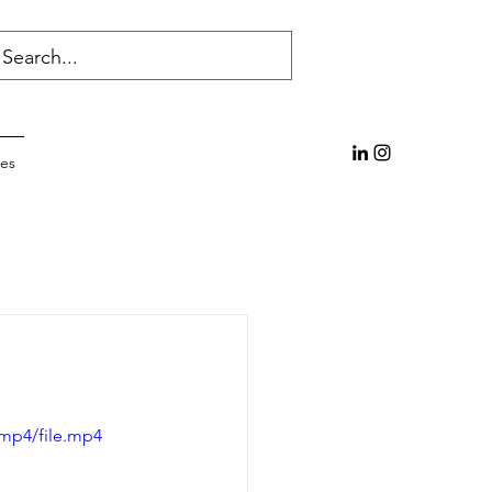
res
/mp4/file.mp4