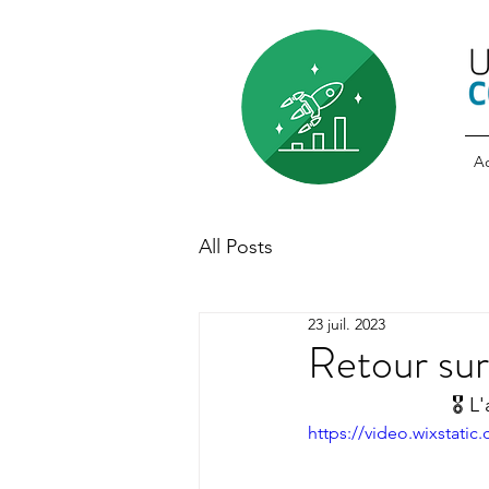
Ac
All Posts
23 juil. 2023
Retour su
🎖 L
https://video.wixstat