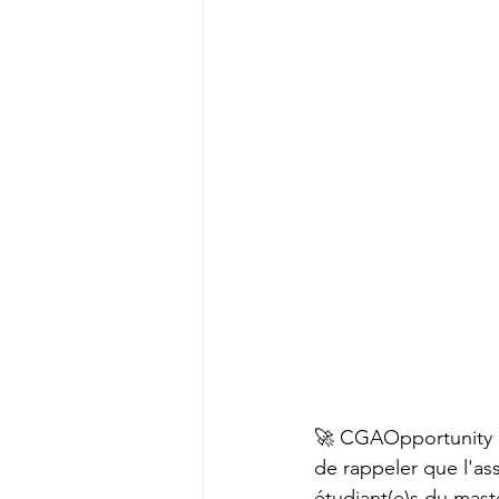
🚀 CGAOpportunity a 
de rappeler que l'as
étudiant(e)s du mas