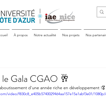
cueil
À propos
Notre actualité
Nos projets
Nos partenai
r le Gala CGAO 🥂
'aboutissement d'une année riche en développement !🎖
ic.com/video/f830c8_e405b5740029464aa157e15a1abf3e01/1080p