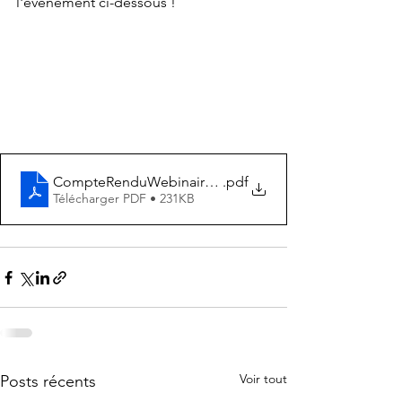
l'évènement ci-dessous !
CompteRenduWebinaireDurabilite_YC_MW
.pdf
Télécharger PDF • 231KB
Voir tout
Posts récents